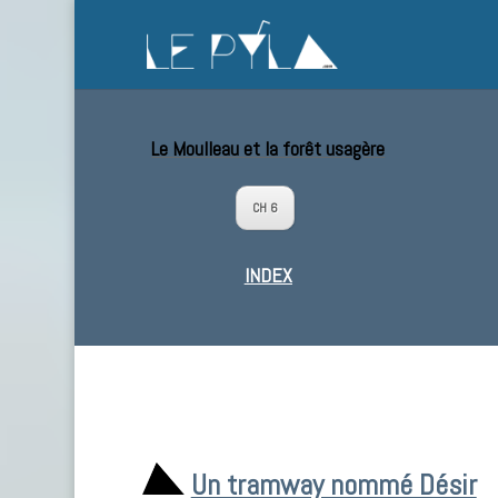
Le Moulleau et la forêt usagère
CH 6
INDEX
Un tramway nommé Désir