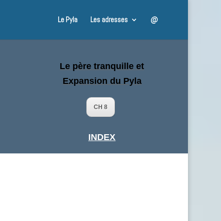
Le Pyla
Les adresses
@
Le père tranquille et
Expansion du Pyla
CH 8
INDEX