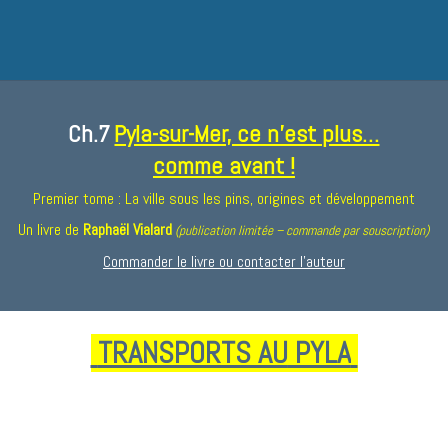
Ch.7
Pyla-sur-Mer, ce n’est plus…
comme avant !
Premier tome : La ville sous les pins, origines et développement
Un livre de
Raphaël Vialard
(publication limitée – commande par souscription)
Commander le livre ou contacter l’auteur
TRANSPORTS AU
PYLA