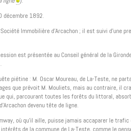
a ligne
).
 30 décembre 1892.
Société Immobilière d’Arcachon ; il est suivi d’une pr
sion est présentée au Conseil général de la Gironde 
.
ête piétine : M. Oscar Moureau, de La-Teste, ne parta
ages que prévoit M. Mouliets, mais au contraire, il c
e qui, parcourant toutes les forêts du littoral, absorb
 d’Arcachon devenu tête de ligne.
mway, où qu’il aille, puisse jamais accaparer le trafi
aux intérêts de la commune de La-Teste, comme le pen