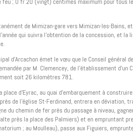
e feu ; 0 fr 20 (vingt) centimes maximum pour tous le
nément de Mimizan-gare vers Mimizan-les-Bains, et 
année qui suivra l’obtention de la concession, et la lig
e.
ipal d’Arcachon émet le vœu que le Conseil général d
 demandée par M. Clemencey, de l’établissement d’un Ch
ement soit 26 kilomètres 781.
 la place d’Eyrac, au quai d’embarquement à construire
 près de l’église St-Ferdinand, entrera en déviation, 
gne du chemin de fer près du passage à niveau, gagnera 
 (halte près la place des Palmiers) et en empruntant p
natorium ; au Moulleau), passe aux Figuiers, emprunte 