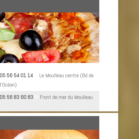
05 56 54 01 14
℗
Le Moulleau centre (Bd de
l’Océan)
05 56 83 60 83
℗
Front de mer du Moulleau