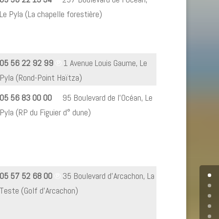
Le Pyla (La chapelle forestière)
05 56 22 92 99
℗
1 Avenue Louis Gaume, Le
Pyla (Rond-Point Haïtza)
05 56 83 00 00
℗
95 Boulevard de l’Océan, Le
Pyla (RP du Figuier d° dune)
05 57 52 68 00
℗
35 Boulevard d’Arcachon, La
Teste (Golf d’Arcachon)