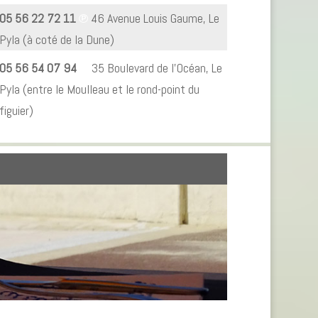
05 56 22 72 11
℗
46 Avenue Louis Gaume, Le
Pyla (à coté de la Dune)
05 56 54 07 94
℗
35 Boulevard de l’Océan, Le
Pyla (entre le Moulleau et le rond-point du
figuier)