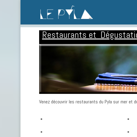
Restaurants et Dégustati
Venez découvrir les restaurants du Pyla sur mer et du
Restaurants gastronomiques
Re
Restaurants au Pyla
Re