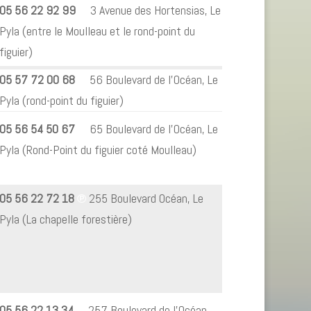
05 56 22 92 99
℗
3 Avenue des Hortensias
, Le
Pyla (entre le Moulleau et le rond-point du
figuier)
05 57 72 00 68
℗
56 Boulevard de l’Océan, Le
Pyla (rond-point du figuier)
05 56 54 50 67
℗
65 Boulevard de l’Océan, Le
Pyla (Rond-Point du figuier coté Moulleau)
05 56 22 72 18
℗
255 Boulevard Océan, Le
Pyla (La chapelle forestière)
05 56 22 13 34
℗
257 Boulevard de l’Océan,