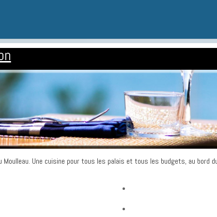
on
 Moulleau. Une cuisine pour tous les palais et tous les budgets, au bord d
staurants au Moulleau
Pizzerias
staurants coté Océan
Crêperies, Huîtres, Snacks…