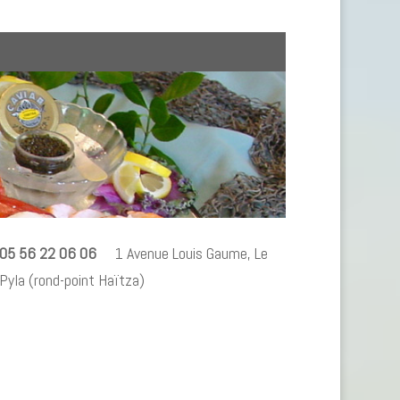
05 56 22 06 06
℗
1 Avenue Louis Gaume, Le
Pyla (rond-point Haïtza)