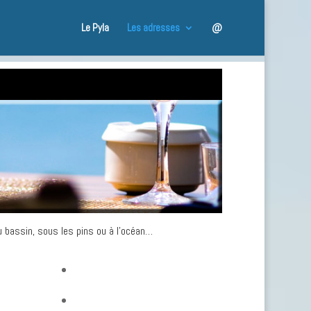
Le Pyla
Les adresses
@
u bassin, sous les pins ou à l’océan…
Glaces, crêpes…
Pâtisserie, salon de thé