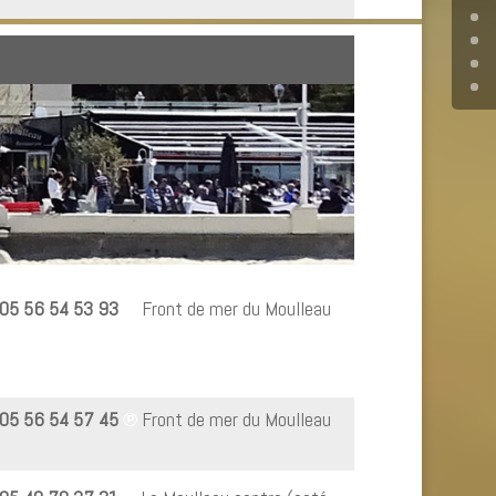
05 56 54 53 93
℗
Front de mer du Moulleau
05 56 54 57 45
℗
Front de mer du Moulleau