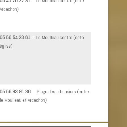
05 40 70 27 31
℗
Le Moulleau centre (coté
Arcachon)
05 56 54 23 61
℗
Le Moulleau centre (coté
église)
05 56 83 91 36
℗
Plage des arbousiers (entre
le Moulleau et Arcachon)