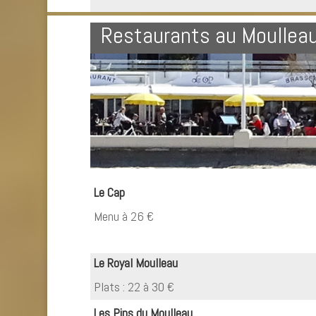
Restaurants au Moullea
Le Cap
Menu à 26 €
Le Royal Moulleau
Plats : 22 à 30 €
Les Pins du Moulleau