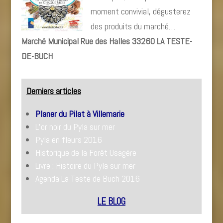
moment convivial, dégusterez
des produits du marché…
Marché Municipal Rue des Halles 33260 LA TESTE-
DE-BUCH
Derniers articles
Planer du Pilat à Villemarie
L’or noir du Pyla sur mer
Pyla en fleurs 2016
Historique de la Forêt Usagère
Livre : Histoire du Pyla sur mer
Agenda La Teste de Buch 2016
LE BLOG