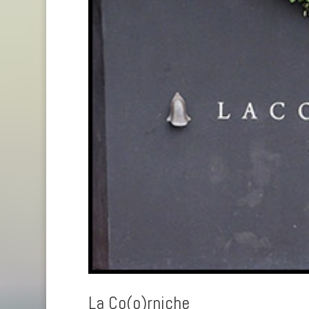
La Co(o)rniche