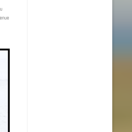
du
venue