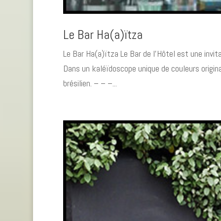
Le Bar Ha(a)ïtza
Le Bar Ha(a)ïtza Le Bar de l’Hôtel est une invi
Dans un kaléïdoscope unique de couleurs origina
brésilien. – – –...