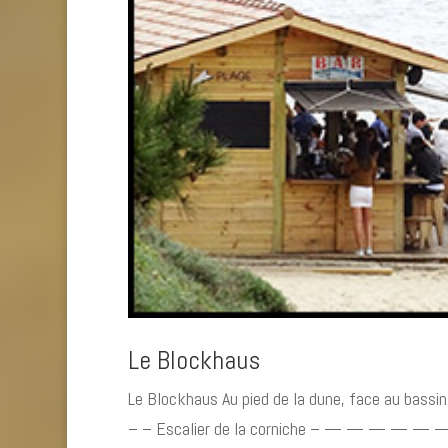
Le Blockhaus
Le Blockhaus Au pied de la dune, face au bassin.
– – Escalier de la corniche – — — — — — — Re