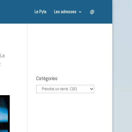
Le Pyla
Les adresses
@
 La
t
Catégories
Catégories