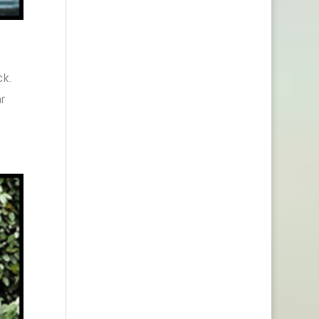
ck.
r