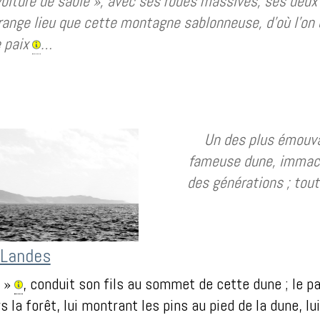
voiture de sable », avec ses roues massives, ses deux
range lieu que cette montagne sablonneuse, d’où l’on d
 paix
…
Un des plus émouv
fameuse dune, immacul
des générations ; toute
 Landes
s »
, conduit son fils au sommet de cette dune ; le 
s la forêt, lui montrant les pins au pied de la dune, lui 