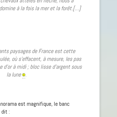
 chevaux attelés en flèche, nous a
omine à la fois la mer et la forêt.[…]
ants paysages de France est cette
ée, où s’effacent, à mesure, les pas
 d’or à midi ; bloc lisse d’argent sous
la lune
.
panorama est magnifique, le banc
dit :