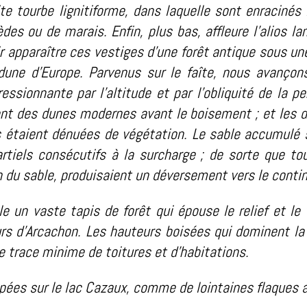
te tourbe lignitiforme, dans laquelle sont enracinés 
des ou de marais. Enfin, plus bas, affleure l’alios la
oir apparaître ces vestiges d’une forêt antique sous u
une d’Europe. Parvenus sur le faîte, nous avançons
ssionnante par l’altitude et par l’obliquité de la p
ent des dunes modernes avant le boisement ; et les d
s étaient dénuées de végétation. Le sable accumulé sur
artiels consécutifs à la surcharge ; de sorte que t
n du sable, produisaient un déversement vers le conti
e un vaste tapis de forêt qui épouse le relief et le
urs d’Arcachon. Les hauteurs boisées qui dominent la 
 trace minime de toitures et d’habitations.
pées sur le lac Cazaux, comme de lointaines flaques 