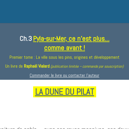
Ch.3
Pyla-sur-Mer, ce n’est plus…
comme avant !
Premier tome : La ville sous les pins, origines et développement
Un livre de
Raphaël Vialard
(publication limitée – commande par souscription)
Commander le livre ou contacter l’auteur
LA DUNE DU PILAT