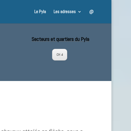
Le Pyla
Les adresses
@
Secteurs et quartiers du Pyla
CH 4