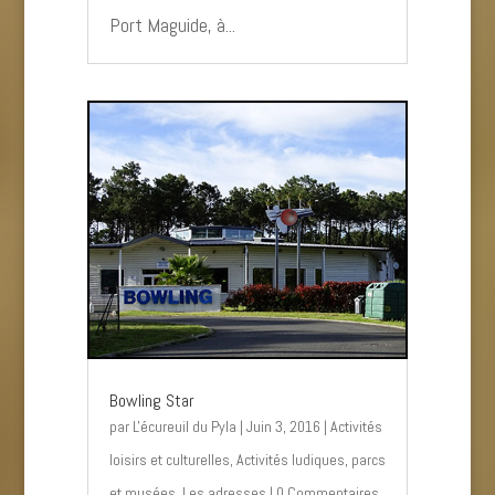
Port Maguide, à...
Bowling Star
par
L'écureuil du Pyla
|
Juin 3, 2016
|
Activités
loisirs et culturelles
,
Activités ludiques, parcs
et musées
,
Les adresses
| 0 Commentaires